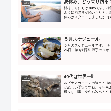
夏休み、どう乗り切る
Yuko
皆様こんにちはYukoです。
ように雨降りが続いたりと、
休みはスタートしましたか?お
５月スケジュール
スケジュール
５月のスケジュールです。 今
26日 第1講習室 薄手のタ
40代は世界一⁉︎
Yuko
ルピナスガーデンの皆さん 
が恋しい季節ですね。今年も
様々な用事…次から次へとやる